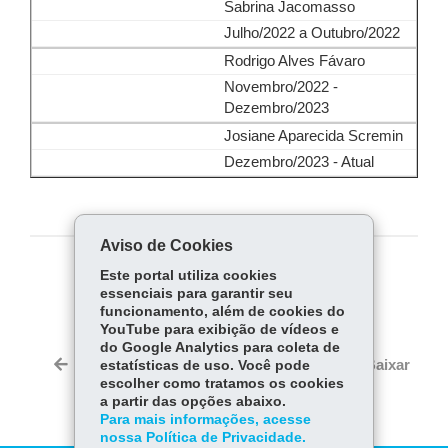
Sabrina Jacomasso
Julho/2022 a Outubro/2022
Rodrigo Alves Fávaro
Novembro/2022 -
Dezembro/2023
Josiane Aparecida Scremin
Dezembro/2023 - Atual
Aviso de Cookies
Este portal utiliza cookies
COMPARTILHE:
essenciais para garantir seu
Fa
W
funcionamento, além de cookies do
YouTube para exibição de vídeos e
ce
ha
do Google Analytics para coleta de
Tw
bo
ts
Voltar
Início
Imprimir
Baixar
estatísticas de uso. Você pode
itt
ok
Ap
escolher como tratamos os cookies
er
a partir das opções abaixo.
p
Para mais informações, acesse
nossa Política de Privacidade.