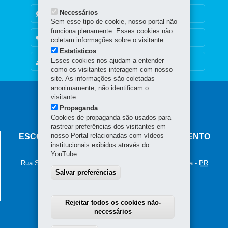
Necessários
DENUNCIE CORRUPÇÃO
Sem esse tipo de cookie, nosso portal não
funciona plenamente. Esses cookies não
OUVIDORIA
coletam informações sobre o visitante.
Estatísticos
Esses cookies nos ajudam a entender
MAPA DO SITE
como os visitantes interagem com nosso
site. As informações são coletadas
anonimamente, não identificam o
Navegação
visitante.
Propaganda
principal
Cookies de propaganda são usados para
rastrear preferências dos visitantes em
nosso Portal relacionadas com vídeos
ESCOLA DE FORMAÇÃO E APERFEIÇOAMENTO
institucionais exibidos através do
PENITENCIÁRIO - ESPEN
YouTube.
Rua Saldanha Marinho, 161 - Centro
-
80410-150
-
Curitiba
-
PR
Salvar preferências
MAPA
Tel.:
41 2109-1200
/
41 99235-1866
Rejeitar todos os cookies não-
necessários