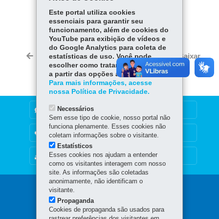
Este portal utiliza cookies
COMPARTILHE:
essenciais para garantir seu
Fa
W
funcionamento, além de cookies do
YouTube para exibição de vídeos e
ce
ha
do Google Analytics para coleta de
Tw
bo
ts
Voltar
Início
Imprimir
Baixar
estatísticas de uso. Você pode
itt
ok
Ap
escolher como tratamos os cookies
er
a partir das opções abaixo.
p
Para mais informações, acesse
nossa Política de Privacidade.
Necessários
DENUNCIE CORRUPÇÃO
Sem esse tipo de cookie, nosso portal não
funciona plenamente. Esses cookies não
OUVIDORIA
coletam informações sobre o visitante.
Estatísticos
Esses cookies nos ajudam a entender
MAPA DO SITE
como os visitantes interagem com nosso
site. As informações são coletadas
anonimamente, não identificam o
Navegação
visitante.
Propaganda
principal
Cookies de propaganda são usados para
rastrear preferências dos visitantes em